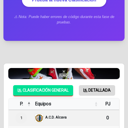
⚠️ Nota: Puede haber errores de código durante esta fase de
pruebas.
CLASIFICACIÓN GENERAL
DETALLADA
P.
Equipos
PJ
Pt
A.C.D. Alcava
0
0
1