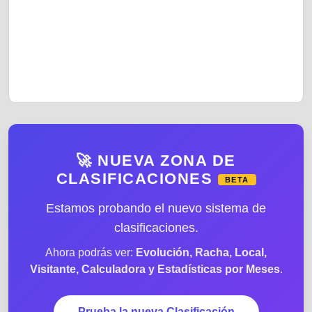
🚀 NUEVA ZONA DE
CLASIFICACIONES
BETA
Estamos probando el nuevo sistema de
clasificaciones.
Ahora podrás ver:
Evolución, Racha, Local,
Visitante, Calculadora y Estadísticas por Meses
.
Prueba la nueva Clasificación