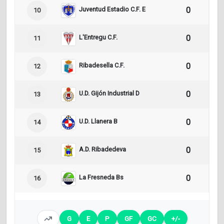
Juventud Estadio C.F. E
0
0
10
L'Entregu C.F.
0
0
11
Ribadesella C.F.
0
0
12
U.D. Gijón Industrial D
0
0
13
U.D. Llanera B
0
0
14
A.D. Ribadedeva
0
0
15
La Fresneda Bs
0
0
16
G
E
P
GF
GC
+/-