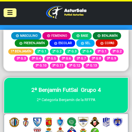
MASCULINO
FEMENINO
BASE
BENJAMÍN
PREBENJAMÍN
ESCOLAR
SEL.
COPAS
1ª BENJAMÍN
2ª G.1
2ª G.2
2ª G.3
2ª G.4
3ª G.1
3ª G.2
3ª G.3
3ª G.4
3ª G.5
3ª G.6
3ª G.7
3ª G.8
3ª G.9
3ª G.10
3ª G.11
3ª G.12
3ª G.13
2ª Benjamín FutSal Grupo 4
2ª Categoría Benjamín de la RFFPA