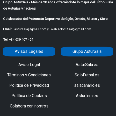
Grupo AsturSala - Más de 20 años ofreciéndote lo mejor del Fútbol Sala
de Asturias y nacional
Colaborador del Patronato Deportivo de Gijón, Oviedo, Mieres y Siero
Email
:
astursala@gmail.com y
web.solo.futsal@gmail.com
Tel
: +34 639 407 454
Avisos Legales
Grupo AsturSala
Aviso Legal
AsturSala.es
Términos y Condiciones
SoloFutsal.es
Política de Privacidad
salacanario.es
Política de Cookies
Asturfem.es
Colabora con nostros