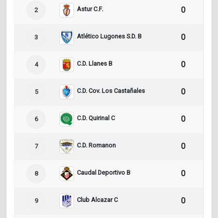
Astur C.F.
0
0
2
Atlético Lugones S.D. B
0
0
3
C.D. Llanes B
0
0
4
C.D. Cov. Los Castañales
0
0
5
C.D. Quirinal C
0
0
6
C.D. Romanon
0
0
7
Caudal Deportivo B
0
0
8
Club Alcazar C
0
0
9