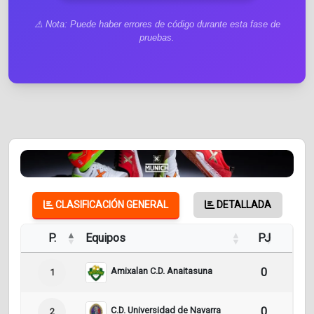
⚠️ Nota: Puede haber errores de código durante esta fase de
pruebas.
CLASIFICACIÓN GENERAL
DETALLADA
P.
Equipos
PJ
Pt
Amixalan C.D. Anaitasuna
0
0
1
C.D. Universidad de Navarra
0
0
2