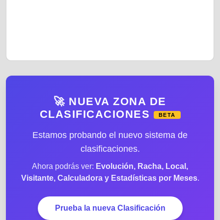
🚀 NUEVA ZONA DE
CLASIFICACIONES
BETA
Estamos probando el nuevo sistema de
clasificaciones.
Ahora podrás ver:
Evolución, Racha, Local,
Visitante, Calculadora y Estadísticas por Meses
.
Prueba la nueva Clasificación