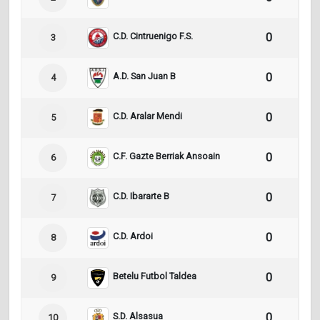
C.D. Cintruenigo F.S.
0
0
3
A.D. San Juan B
0
0
4
C.D. Aralar Mendi
0
0
5
C.F. Gazte Berriak Ansoain
0
0
6
C.D. Ibararte B
0
0
7
C.D. Ardoi
0
0
8
Betelu Futbol Taldea
0
0
9
S.D. Alsasua
0
0
10