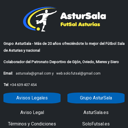
Grupo AsturSala - Más de 20 años ofreciéndote lo mejor del Fútbol Sala
de Asturias y nacional
Colaborador del Patronato Deportivo de Gijón, Oviedo, Mieres y Siero
Email
:
astursala@gmail.com y
web.solo.futsal@gmail.com
Tel
: +34 639 407 454
Avisos Legales
Grupo AsturSala
Aviso Legal
AsturSala.es
Términos y Condiciones
SoloFutsal.es