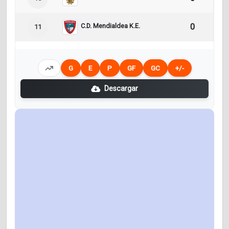
C.D. Mendialdea K.E.
0
0
11
G
E
P
GF
GC
+/-
Descargar