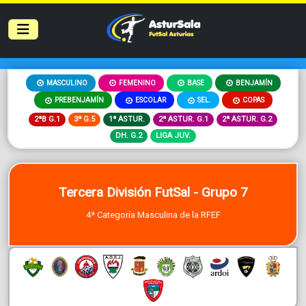
MASCULINO
FEMENINO
BASE
BENJAMÍN
PREBENJAMÍN
ESCOLAR
SEL.
COPAS
2ªB G.1
3ª G.5
1ª ASTUR.
2ª ASTUR. G.1
2ª ASTUR. G.2
DH. G.2
LIGA JUV.
Tercera División FutSal - Grupo 7
4ª Categoría Masculina de la RFEF