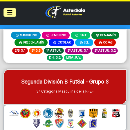
MASCULINO
FEMENINO
BASE
BENJAMÍN
PREBENJAMÍN
ESCOLAR
SEL.
COPAS
2ªB G.1
3ª G.5
1ª ASTUR.
2ª ASTUR. G.1
2ª ASTUR. G.2
DH. G.2
LIGA JUV.
Segunda División B FutSal - Grupo 3
3ª Categoría Masculina de la RFEF