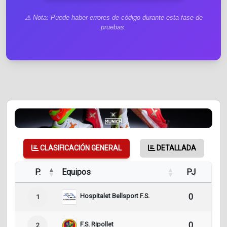
⚠️ Nota: Puede haber errores de código durante esta fase de
pruebas.
CLASIFICACIÓN GENERAL
DETALLADA
P.
Equipos
PJ
Pt
Hospitalet Bellsport F.S.
0
0
1
F.S. Ripollet
0
0
2