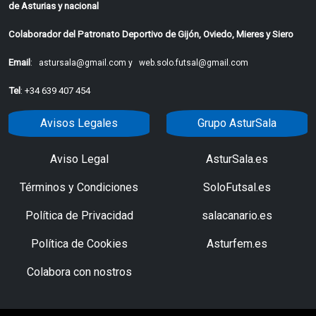
de Asturias y nacional
Colaborador del Patronato Deportivo de Gijón, Oviedo, Mieres y Siero
Email
:
astursala@gmail.com y
web.solo.futsal@gmail.com
Tel
: +34 639 407 454
Avisos Legales
Grupo AsturSala
Aviso Legal
AsturSala.es
Términos y Condiciones
SoloFutsal.es
Política de Privacidad
salacanario.es
Política de Cookies
Asturfem.es
Colabora con nostros