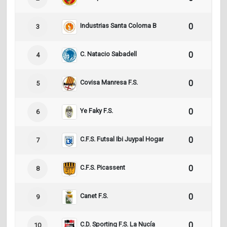
Industrias Santa Coloma B
0
0
3
C. Natacio Sabadell
0
0
4
Covisa Manresa F.S.
0
0
5
Ye Faky F.S.
0
0
6
C.F.S. Futsal Ibi Juypal Hogar
0
0
7
C.F.S. Picassent
0
0
8
Canet F.S.
0
0
9
C.D. Sporting F.S. La Nucía
0
0
10