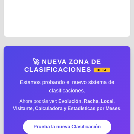
🚀 NUEVA ZONA DE
CLASIFICACIONES
BETA
Estamos probando el nuevo sistema de
clasificaciones.
Ahora podrás ver:
Evolución, Racha, Local,
Visitante, Calculadora y Estadísticas por Meses
.
Prueba la nueva Clasificación