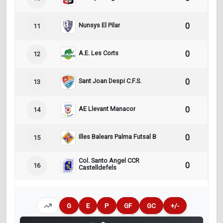
Nunsys El Pilar
0
0
11
A.E. Les Corts
0
0
12
Sant Joan Despi C.F.S.
0
0
13
AE Llevant Manacor
0
0
14
Illes Balears Palma Futsal B
0
0
15
Col. Santo Angel CCR
0
0
16
Castelldefels
G
E
P
GF
GC
+/-