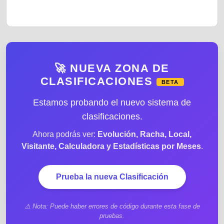
🚀 NUEVA ZONA DE
CLASIFICACIONES
BETA
Estamos probando el nuevo sistema de
clasificaciones.
Ahora podrás ver:
Evolución, Racha, Local,
Visitante, Calculadora y Estadísticas por Meses
.
Prueba la nueva Clasificación
⚠️ Nota: Puede haber errores de código durante esta fase de
pruebas.