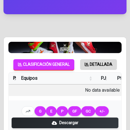
CLASIFICACIÓN GENERAL
DETALLADA
P.
Equipos
PJ
Pts
No data available in ta
G
E
P
GF
GC
+/-
Descargar