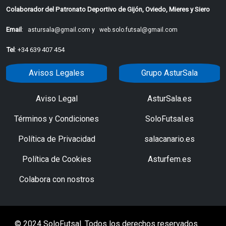
Colaborador del Patronato Deportivo de Gijón, Oviedo, Mieres y Siero
Email
:
astursala@gmail.com y
web.solo.futsal@gmail.com
Tel
: +34 639 407 454
Avisos Legales
Grupo AsturSala
Aviso Legal
AsturSala.es
Términos y Condiciones
SoloFutsal.es
Política de Privacidad
salacanario.es
Política de Cookies
Asturfem.es
Colabora con nostros
© 2024 SoloFutsal. Todos los derechos reservados.