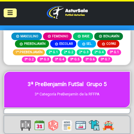
MASCULINO
FEMENINO
BASE
BENJAMÍN
PREBENJAMÍN
ESCOLAR
SEL.
COPAS
1ª PREBENJAMÍN
2ª G.1
2ª G.2
2ª G.3
2ª G.4
3ª G.1
3ª G.2
3ª G.3
3ª G.4
3ª G.5
3ª G.6
3ª G.7
3ª PreBenjamín FutSal Grupo 5
3ª Categoría PreBenjamín de la RFFPA