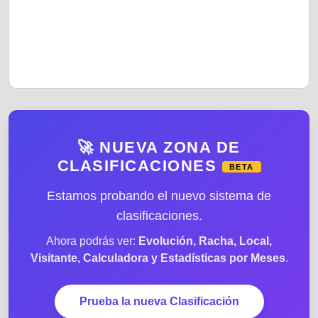
🚀 NUEVA ZONA DE
CLASIFICACIONES
BETA
Estamos probando el nuevo sistema de
clasificaciones.
Ahora podrás ver:
Evolución, Racha, Local,
Visitante, Calculadora y Estadísticas por Meses
.
Prueba la nueva Clasificación