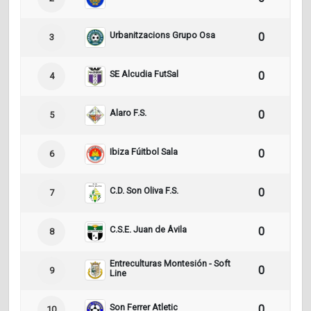
Urbanitzacions Grupo Osa
0
0
3
SE Alcudia FutSal
0
0
4
Alaro F.S.
0
0
5
Ibiza Fúitbol Sala
0
0
6
C.D. Son Oliva F.S.
0
0
7
C.S.E. Juan de Ávila
0
0
8
Entreculturas Montesión - Soft
0
0
9
Line
Son Ferrer Atletic
0
0
10