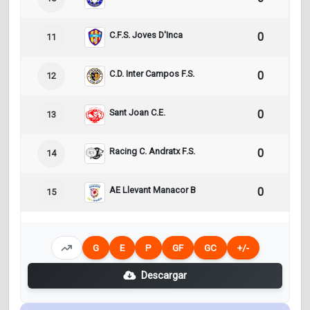
C.F.S. Joves D'Inca
0
0
11
C.D. Inter Campos F.S.
0
0
12
Sant Joan C.E.
0
0
13
Racing C. Andratx F.S.
0
0
14
AE Llevant Manacor B
0
0
15
G
E
P
GF
GC
+/-
Descargar