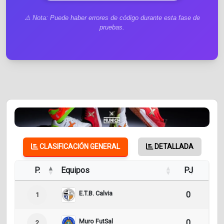
⚠️ Nota: Puede haber errores de código durante esta fase de
pruebas.
CLASIFICACIÓN GENERAL
DETALLADA
P.
Equipos
PJ
Pt
E.T.B. Calvia
0
0
1
Muro FutSal
0
0
2