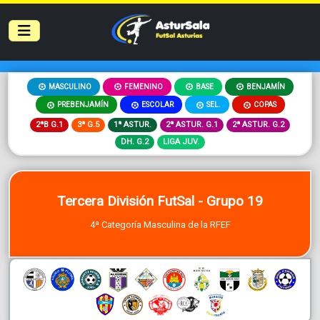
MASCULINO
FEMENINO
BASE
BENJAMÍN
PREBENJAMÍN
ESCOLAR
SEL.
COPAS
2ªB G.1
3ª G.5
1ª ASTUR.
2ª ASTUR. G.1
2ª ASTUR. G.2
DH. G.2
LIGA JUV.
Tercera División FutSal - Grupo 19
4ª Categoría Masculina de la RFEF