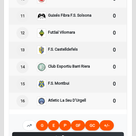
Guixés Fibra F.S. Solsona
0
0
11
FutSal Vilomara
0
0
12
F.S. Castelldefels
0
0
13
Club Esportiu Barri Riera
0
0
14
F.S. Montbui
0
0
15
Atletic La Seu D'Urgell
0
0
16
G
E
P
GF
GC
+/-