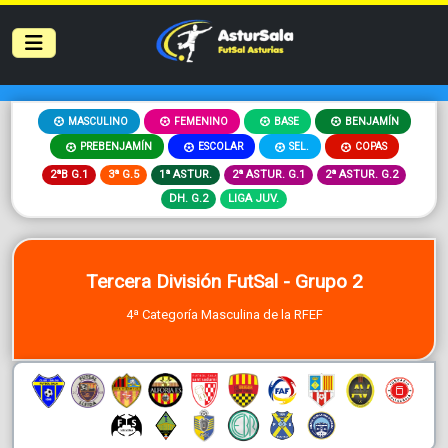
MASCULINO
FEMENINO
BASE
BENJAMÍN
PREBENJAMÍN
ESCOLAR
SEL.
COPAS
2ªB G.1
3ª G.5
1ª ASTUR.
2ª ASTUR. G.1
2ª ASTUR. G.2
DH. G.2
LIGA JUV.
Tercera División FutSal - Grupo 2
4ª Categoría Masculina de la RFEF