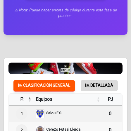
⚠️ Nota: Puede haber errores de código durante esta fase de
pruebas.
CLASIFICACIÓN GENERAL
DETALLADA
P.
Equipos
PJ
Pt
Salou F.S.
0
0
1
Cerezo Futsal Lleida
0
0
2