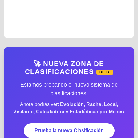
🚀 NUEVA ZONA DE
CLASIFICACIONES
BETA
Estamos probando el nuevo sistema de
clasificaciones.
Ahora podrás ver:
Evolución, Racha, Local,
Visitante, Calculadora y Estadísticas por Meses
.
Prueba la nueva Clasificación