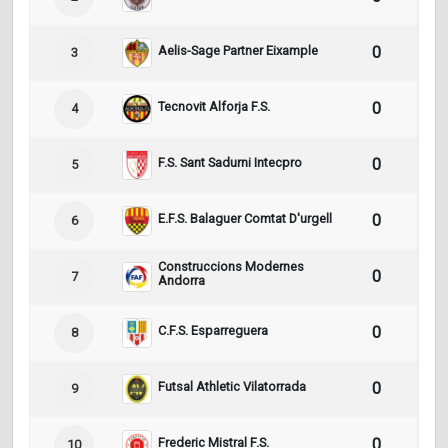
Aelis-Sage Partner Eixample
0
0
3
Tecnovit Alforja F.S.
0
0
4
F.S. Sant Sadurni Intecpro
0
0
5
E.F.S. Balaguer Comtat D'urgell
0
0
6
Construccions Modernes
0
0
7
Andorra
C.F.S. Esparreguera
0
0
8
Futsal Athletic Vilatorrada
0
0
9
Frederic Mistral F.S.
0
0
10