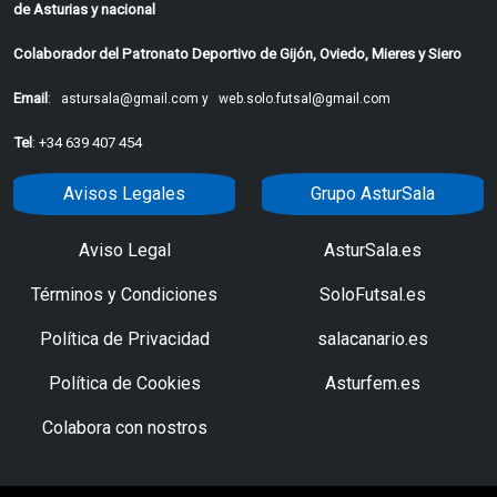
de Asturias y nacional
Colaborador del Patronato Deportivo de Gijón, Oviedo, Mieres y Siero
Email
:
astursala@gmail.com y
web.solo.futsal@gmail.com
Tel
: +34 639 407 454
Avisos Legales
Grupo AsturSala
Aviso Legal
AsturSala.es
Términos y Condiciones
SoloFutsal.es
Política de Privacidad
salacanario.es
Política de Cookies
Asturfem.es
Colabora con nostros