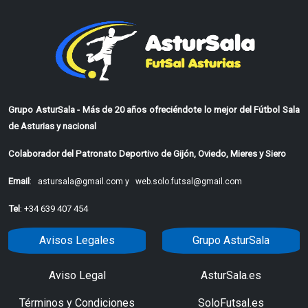
Grupo AsturSala - Más de 20 años ofreciéndote lo mejor del Fútbol Sala
de Asturias y nacional
Colaborador del Patronato Deportivo de Gijón, Oviedo, Mieres y Siero
Email
:
astursala@gmail.com y
web.solo.futsal@gmail.com
Tel
: +34 639 407 454
Avisos Legales
Grupo AsturSala
Aviso Legal
AsturSala.es
Términos y Condiciones
SoloFutsal.es